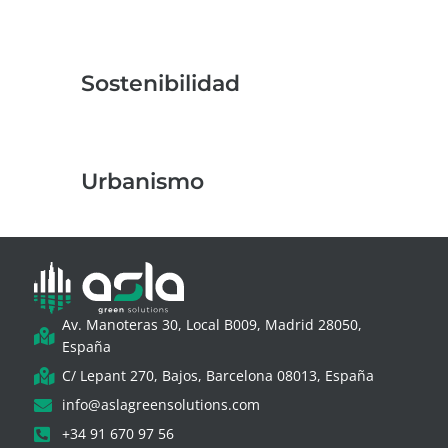
Sostenibilidad
Urbanismo
Av. Manoteras 30, Local B009, Madrid 28050,
España
C/ Lepant 270, Bajos, Barcelona 08013, España
info@aslagreensolutions.com
+34 91 670 97 56