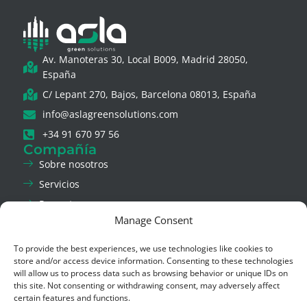
Av. Manoteras 30, Local B009, Madrid 28050,
España
C/ Lepant 270, Bajos, Barcelona 08013, España
info@aslagreensolutions.com
+34 91 670 97 56
Compañía
Sobre nosotros
Servicios
Proyectos
Manage Consent
Noticias
Contáctanos
To provide the best experiences, we use technologies like cookies to
Legal & Privacidad
store and/or access device information. Consenting to these technologies
Aviso Legal
will allow us to process data such as browsing behavior or unique IDs on
this site. Not consenting or withdrawing consent, may adversely affect
Política de Privacidad
certain features and functions.