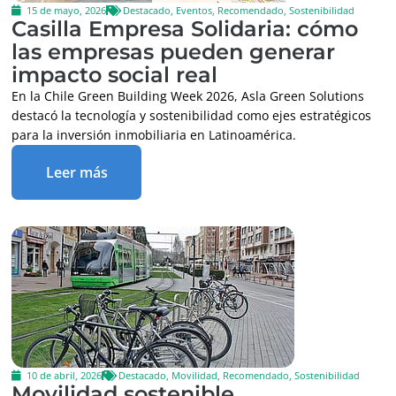
15 de mayo, 2026
Destacado
,
Eventos
,
Recomendado
,
Sostenibilidad
Casilla Empresa Solidaria: cómo
las empresas pueden generar
impacto social real
En la Chile Green Building Week 2026, Asla Green Solutions
destacó la tecnología y sostenibilidad como ejes estratégicos
para la inversión inmobiliaria en Latinoamérica.
Leer más
10 de abril, 2026
Destacado
,
Movilidad
,
Recomendado
,
Sostenibilidad
Movilidad sostenible