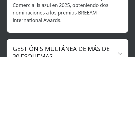
Comercial
Islazul
en 2025, obteniendo dos
nominaciones a los premios BREEAM
International
Awards
.
GESTIÓN SIMULTÁNEA DE MÁS DE
30 ESQUEMAS
INTEGRACIÓN ESG DESDE EL PRIMER
DÍA
PRESENCIA ACTIVA EN ORGANISMOS
INTERNACIONALES