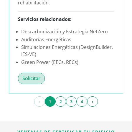
rehabilitación.
Servicios relacionados:
Descarbonización y Estrategia NetZero
Auditorías Energéticas
Simulaciones Energéticas (DesignBuilder,
IES-VE)
Green Power (EECs, RECs)
Solicitar
‹
1
2
3
4
›
VENTAJAS DE CERTIFICAR TU EDIFICIO