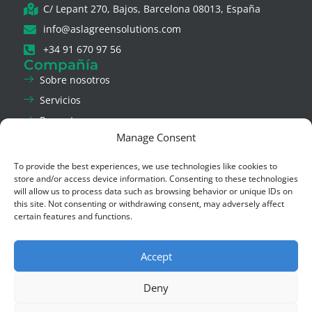
C/ Lepant 270, Bajos, Barcelona 08013, España
info@aslagreensolutions.com
+34 91 670 97 56
Compañía
Sobre nosotros
Servicios
Proyectos
Manage Consent
Noticias
Contáctanos
To provide the best experiences, we use technologies like cookies to
Legal & Privacidad
store and/or access device information. Consenting to these technologies
Aviso Legal
will allow us to process data such as browsing behavior or unique IDs on
this site. Not consenting or withdrawing consent, may adversely affect
Política de Privacidad
certain features and functions.
Política de Cookies
Canal de Ética
Accept
Social
LinkedIn
Deny
Instagram